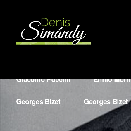
More Works
Wladyslaw Szpilman
Bedrich
Giacomo Puccini
Ennio Morr
Georges Bizet
Georges Bizet