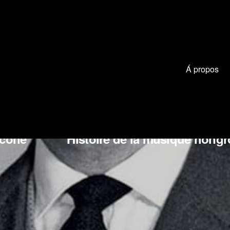
Á propos
 Smetana
Jean Sibelius
Gioa
icone
Histoire de la musique hongr