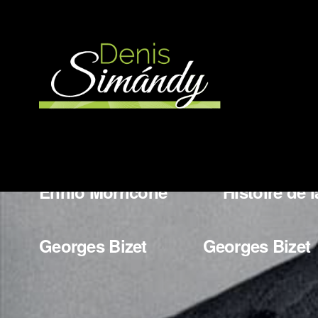
More Works
Wladyslaw Szpilman
Bedrich
Ennio Morricone
Histoire de
Georges Bizet
Georges Bizet