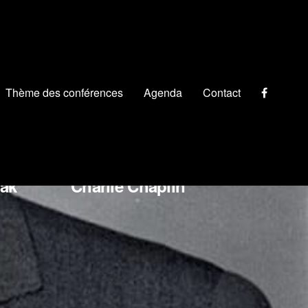
Thème des conférences
Agenda
Contact
omo Puccini
ák
Charlie Chaplin