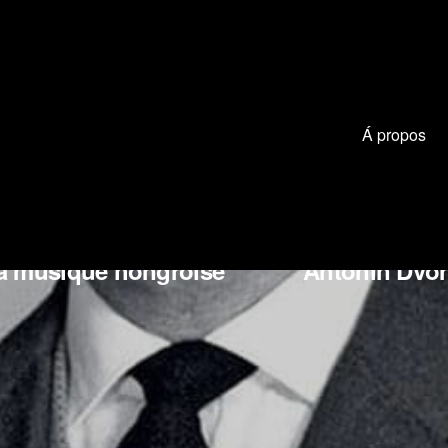
Á propos
 Smetana
Jean Sibelius
Giac
 la musique hongroise
Antonín Dvoř