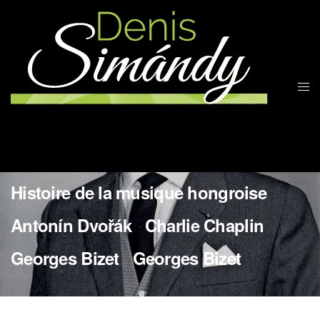
More Works
Wladyslaw Szpilman
Bedrich Smetana
Jean Sibelius
Gioachino Rossini
Ennio Morricone
Histoire de la musique hongroise
Antonín Dvořák
Charlie Chaplin
Georges Bizet
Georges Bizet