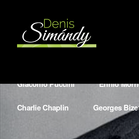
More Works
Wladyslaw Szpilman
Bedrich
Giacomo Puccini
Ennio Morr
Charlie Chaplin
Georges Bize