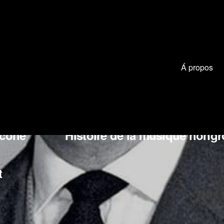
Á propos
 Smetana
Jean Sibelius
Gioa
icone
Histoire de la musique hongr
t