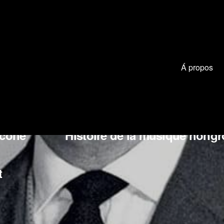
Á propos
 Smetana
Jean Sibelius
Gioa
icone
Histoire de la musique hongr
t