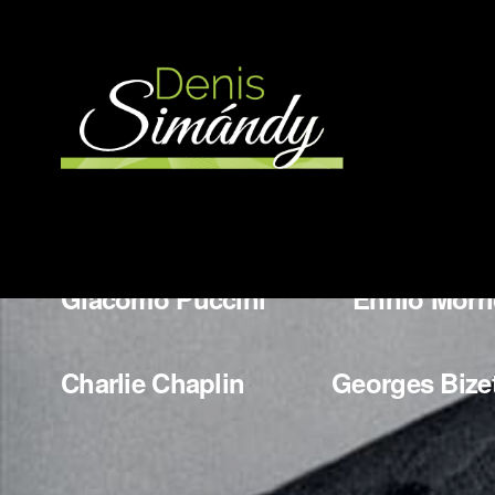
More Works
Wladyslaw Szpilman
Bedrich
Giacomo Puccini
Ennio Morr
Charlie Chaplin
Georges Bize