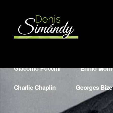
More Works
Wladyslaw Szpilman
Bedrich
Giacomo Puccini
Ennio Morr
Charlie Chaplin
Georges Bize