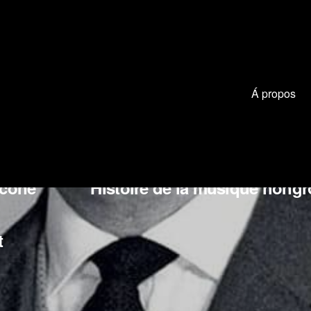
Á propos
 Smetana
Jean Sibelius
Gioa
icone
Histoire de la musique hongr
t