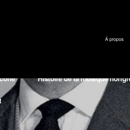
Á propos
 Smetana
Jean Sibelius
Gioa
icone
Histoire de la musique hongr
t