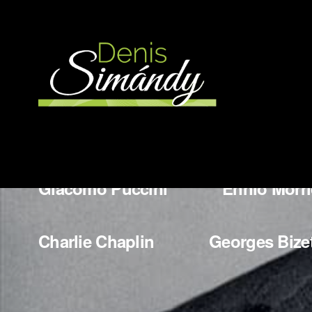
More Works
Wladyslaw Szpilman
Bedrich
Giacomo Puccini
Ennio Morr
Charlie Chaplin
Georges Bize