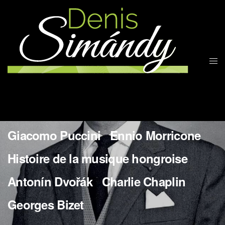
More Works
Wladyslaw Szpilman
Bedrich Smetana
Jean Sibelius
Gioachino Rossini
Giacomo Puccini
Ennio Morricone
Histoire de la musique hongroise
Antonín Dvořák
Charlie Chaplin
Georges Bizet