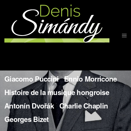
More Works
Wladyslaw Szpilman
Bedrich Smetana
Jean Sibelius
Gioachino Rossini
Giacomo Puccini
Ennio Morricone
Histoire de la musique hongroise
Antonín Dvořák
Charlie Chaplin
Georges Bizet